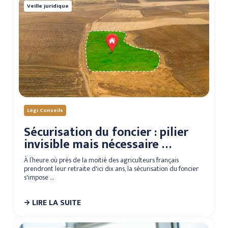
LEGI RETRAITE
Veille juridique
LEGI NOTAIRES
Légi Conseils
Sécurisation du foncier : pilier
invisible mais nécessaire …
À l’heure où près de la moitié des agriculteurs français
prendront leur retraite d'ici dix ans, la sécurisation du foncier
s'impose …
LIRE LA SUITE