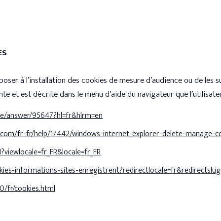
ES
opposer à l’installation des cookies de mesure d’audience ou de les
e et est décrite dans le menu d’aide du navigateur que l’utilisateur
me/answer/95647?hl=fr&hlrm=en
t.com/fr-fr/help/17442/windows-internet-explorer-delete-manage-c
1?viewlocale=fr_FR&locale=fr_FR
ookies-informations-sites-enregistrent?redirectlocale=fr&redirect
0/fr/cookies.html