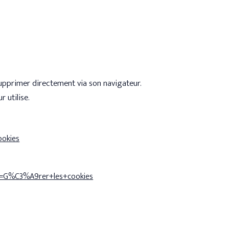
 supprimer directement via son navigateur.
 utilise.
ookies
slug=G%C3%A9rer+les+cookies