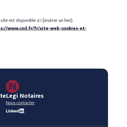
ite est disponible ici [insérer un lien].
s://www.cnil.fr/fr/site-web-cookies-et-
ite
Legi Notaires
Nous contacter