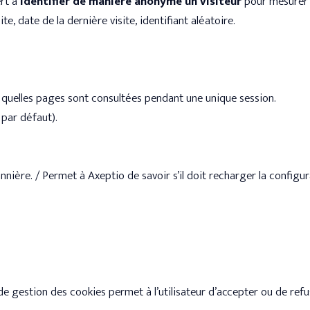
ert à
identifier de manière anonyme un visiteur
pour mesurer l
e, date de la dernière visite, identifiant aléatoire.
r quelles pages sont consultées pendant une unique session.
 par défaut).
bannière. / Permet à Axeptio de savoir s’il doit recharger la configu
de gestion des cookies permet à l’utilisateur d’accepter ou de refus