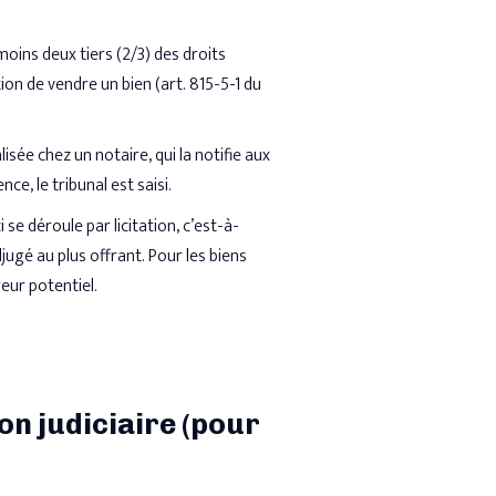
oins deux tiers (2/3) des droits
ion de vendre un bien (art. 815-5-1 du
ée chez un notaire, qui la notifie aux
nce, le tribunal est saisi.
i se déroule par licitation, c’est-à-
jugé au plus offrant. Pour les biens
eur potentiel.
on judiciaire (pour