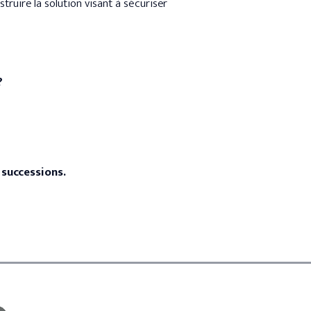
uire la solution visant à sécuriser
?
 successions.