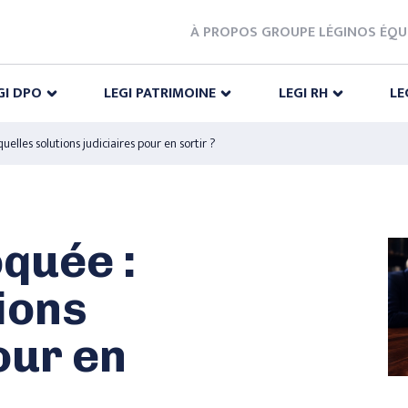
À PROPOS GROUPE LÉGI
NOS ÉQU
GI DPO
LEGI PATRIMOINE
LEGI RH
LE
quelles solutions judiciaires pour en sortir ?
oquée :
ions
our en