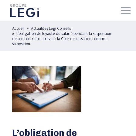
Accueil
Actualités Légi Conseils
À PROPOS GROUPE LÉGI
L’obligation de loyauté du salarié pendant la suspension
de son contrat de travail : la Cour de cassation confirme
NOS ÉQUIPES
sa position
NOS ACTUALITÉS
NOUS CONTACTER
LEGI CONSEILS – AVOCATS
LEGI DPO
LEGI PATRIMOINE
LEGI RH
L’obligation de