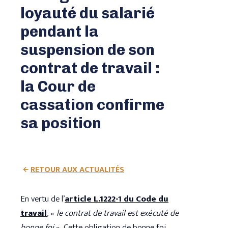
LEGI RETRAITE
loyauté du salarié
pendant la
LEGI NOTAIRES
suspension de son
contrat de travail :
la Cour de
cassation confirme
sa position
RETOUR AUX ACTUALITÉS
En vertu de l’
article L.1222-1 du Code du
travail
, «
le contrat de travail est exécuté de
bonne foi
». Cette obligation de bonne foi