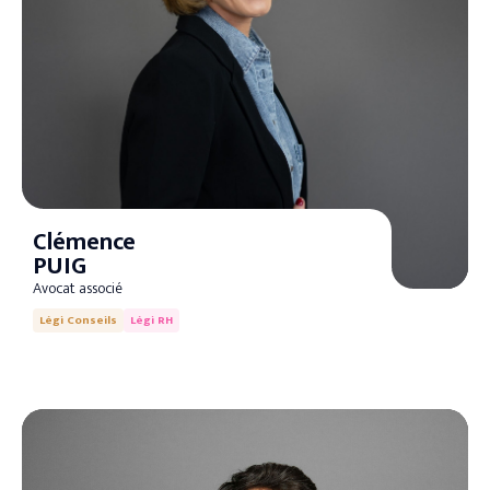
Clémence
PUIG
Avocat associé
Légi Conseils
Légi RH