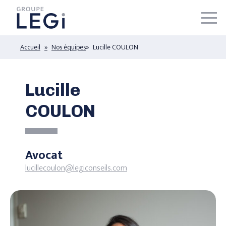
Accueil
Nos équipes
Lucille COULON
À PROPOS GROUPE LÉGI
NOS ÉQUIPES
Lucille
NOS ACTUALITÉS
NOUS CONTACTER
COULON
LEGI CONSEILS – AVOCATS
Avocat
LEGI DPO
lucillecoulon@legiconseils.com
LEGI PATRIMOINE
LEGI RH